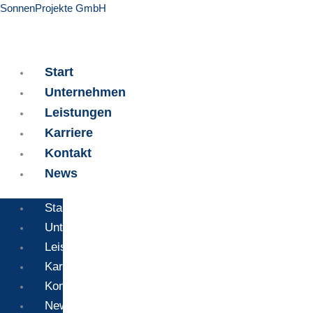
Zum
SonnenProjekte GmbH
Inhalt
springen
Start
Unternehmen
Leistungen
Karriere
Kontakt
News
Start
Unternehmen
Leistungen
Karriere
Kontakt
News