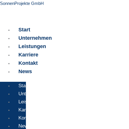
Zum
SonnenProjekte GmbH
Inhalt
springen
Start
Unternehmen
Leistungen
Karriere
Kontakt
News
Start
Unternehmen
Leistungen
Karriere
Kontakt
News